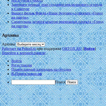
НЕскучная суббота
Завершен первый этап создания инклюзивного огорода
в Сарапуле
Вышел фильм Фонда «Наше будущее» о проекте «Город
на ощупь»
Сарапульцы делятся опытом реализации проекта «Город
на ощупь»
Архивы
Архивы
Работает на Prihod.ru
при поддержке
ORTOX.RU
[
Войти
]
Перейти к верхней панели
Войти
Регистрация
Православный календарь на сегодня
В-Православии.рф
Поиск