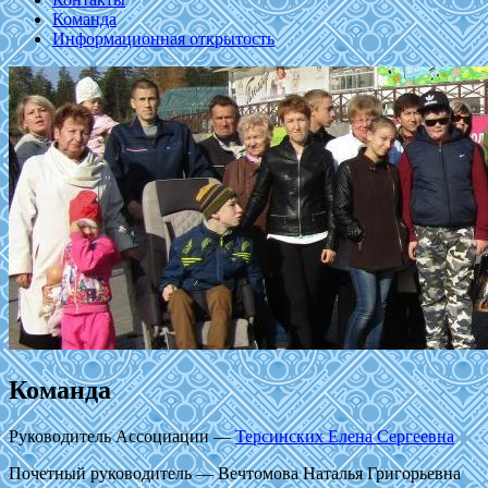
Команда
Информационная открытость
Команда
Руководитель Ассоциации —
Терсинских Елена Сергеевна
Почетный руководитель — Вечтомова Наталья Григорьевна