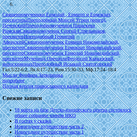
Священномученики Ермолай , Ермипп и Ермократ,
пресвитеры
Преподобный Моисей Угрин (венгр),
Печерский
Преподобномученица Параскева
Римская
Священномученик Сергий Стрельников,
пресвитер
Преподобный Геронтий
Афонский
Священномученик Ермипп Никомидийский,
пресвитер
Священномученик Ермократ Никомидийский,
пресвитер
Священномученик Ермолай Никомидийский,
пресвитер
Мученица Ореозила
Феодосий Кавказский,
иеросхимонах
Преподобный Исаакий Святогорский
Гал.5:22-6:2, Лк.6:17–23, Рим.15:30–33, Мф.17:24–18:4
Мысли Феофана Затворника
подробнее
Полная версия православного календаря
Свежие записи
18 марта на базе Детско-юношеского центра состоялось
общее собрание членов НКО
В гостях у сказки
Новогоднее путешествие часть 2
Новогоднее путешествие часть 1